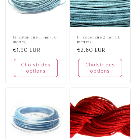
i
o
n
Fil coton ciré 1 mm (10
Fil coton ciré 2 mm (10
mètres)
mètres)
:
Prix
€1,90 EUR
Prix
€2,60 EUR
habituel
habituel
Choisir des
Choisir des
options
options