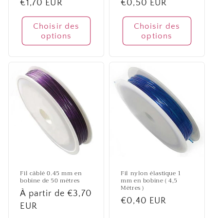
Prix
€1,70 EUR
Prix
€0,50 EUR
habituel
habituel
Choisir des
Choisir des
options
options
Fil câblé 0.45 mm en
Fil nylon élastique 1
bobine de 50 mètres
mm en bobine ( 4,5
Mètres )
Prix
À partir de €3,70
Prix
€0,40 EUR
habituel
EUR
habituel