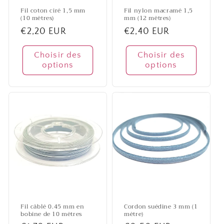
Fil coton ciré 1,5 mm
Fil nylon macramé 1,5
(10 mètres)
mm (12 mètres)
Prix
€2,20 EUR
Prix
€2,40 EUR
habituel
habituel
Choisir des
Choisir des
options
options
Fil câblé 0.45 mm en
Cordon suédine 3 mm (1
bobine de 10 mètres
mètre)