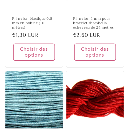
Fil nylon élastique 0,8
Fil nylon 1 mm pour
mm en bobine (10
bracelet shamballa
mètres)
écheveau de 24 mètres
Prix
€1,30 EUR
Prix
€2,60 EUR
habituel
habituel
Choisir des
Choisir des
options
options