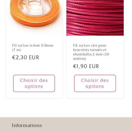
Fil nylon tréssé 0.8mm
Fil nylon ciré pour
(7 m)
bracelets tressés et
shamballa 2 mm (10
Prix
€2,30 EUR
mètres)
habituel
Prix
€1,90 EUR
habituel
Choisir des
Choisir des
options
options
Informations