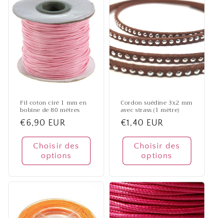
Fil coton ciré 1 mm en
Cordon suédine 3x2 mm
bobine de 80 mètres
avec strass (1 mètre)
Prix
€6,90 EUR
Prix
€1,40 EUR
habituel
habituel
Choisir des
Choisir des
options
options