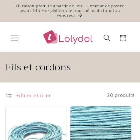
et
Livraison gratuite à partir de 39€ - Commande passée
passer
avant 14h = expédition le jour même du lundi au
au
vendredi
contenu
Panier
C
Fils et cordons
o
l
Filtrer et trier
20 produits
l
e
c
t