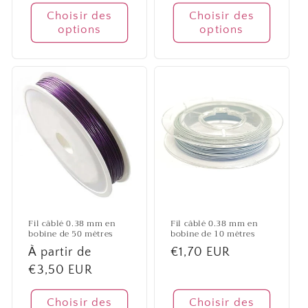
Choisir des
Choisir des
options
options
Fil câblé 0.38 mm en
Fil câblé 0.38 mm en
bobine de 50 mètres
bobine de 10 mètres
Prix
À partir de
Prix
€1,70 EUR
habituel
€3,50 EUR
habituel
Choisir des
Choisir des