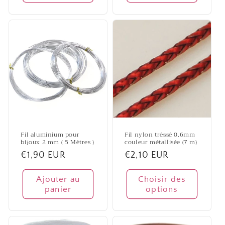
Fil aluminium pour
Fil nylon tréssé 0.6mm
bijoux 2 mm ( 5 Mètres )
couleur métallisée (7 m)
Prix
€1,90 EUR
Prix
€2,10 EUR
habituel
habituel
Ajouter au
Choisir des
panier
options