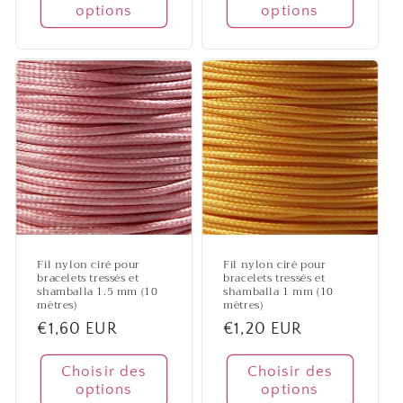
options
options
Fil nylon ciré pour
Fil nylon ciré pour
bracelets tressés et
bracelets tressés et
shamballa 1.5 mm (10
shamballa 1 mm (10
mètres)
mètres)
Prix
€1,60 EUR
Prix
€1,20 EUR
habituel
habituel
Choisir des
Choisir des
options
options