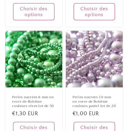
habituel
habituel
Choisir des
Choisir des
options
options
Perles nacrées 6 mm en
Perles nacrées 10 mm
verre de Bohême
en verre de Bohême
couleurs vives lot de 50
couleurs pastel lot de 20
Prix
€1,30 EUR
Prix
€1,00 EUR
habituel
habituel
Choisir des
Choisir des