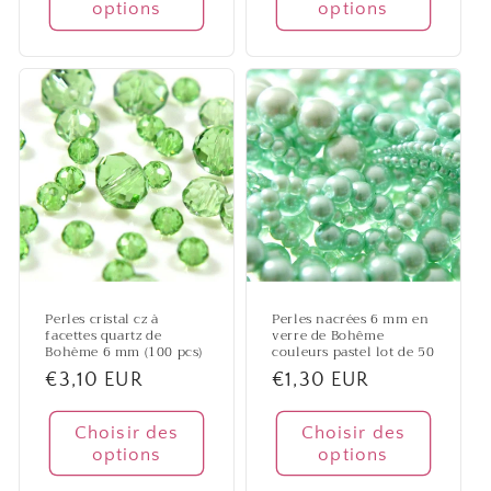
options
options
Perles cristal cz à
Perles nacrées 6 mm en
facettes quartz de
verre de Bohême
Bohème 6 mm (100 pcs)
couleurs pastel lot de 50
Prix
€3,10 EUR
Prix
€1,30 EUR
habituel
habituel
Choisir des
Choisir des
options
options