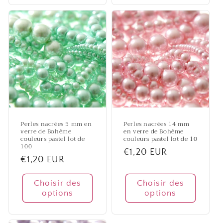
Perles nacrées 5 mm en
Perles nacrées 14 mm
verre de Bohême
en verre de Bohême
couleurs pastel lot de
couleurs pastel lot de 10
100
Prix
€1,20 EUR
Prix
€1,20 EUR
habituel
habituel
Choisir des
Choisir des
options
options