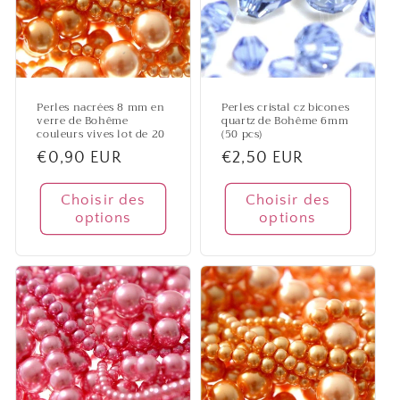
i
o
n
Perles nacrées 8 mm en
Perles cristal cz bicones
verre de Bohême
quartz de Bohême 6mm
:
couleurs vives lot de 20
(50 pcs)
Prix
€0,90 EUR
Prix
€2,50 EUR
habituel
habituel
Choisir des
Choisir des
options
options