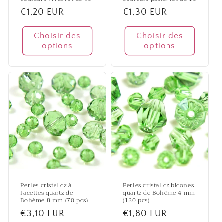
Prix
€1,20 EUR
Prix
€1,30 EUR
habituel
habituel
Choisir des
Choisir des
options
options
Perles cristal cz à
Perles cristal cz bicones
facettes quartz de
quartz de Bohême 4 mm
Bohème 8 mm (70 pcs)
(120 pcs)
Prix
€3,10 EUR
Prix
€1,80 EUR