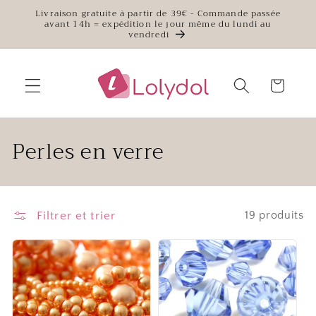
et
Livraison gratuite à partir de 39€ - Commande passée
passer
avant 14h = expédition le jour même du lundi au
au
vendredi
contenu
Panier
C
Perles en verre
o
l
Filtrer et trier
19 produits
l
e
c
t