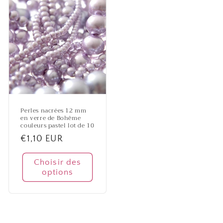
Perles nacrées 12 mm
en verre de Bohême
couleurs pastel lot de 10
Prix
€1,10 EUR
habituel
Choisir des
options