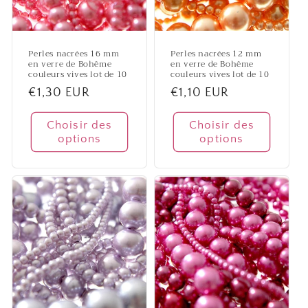
Perles nacrées 16 mm
Perles nacrées 12 mm
en verre de Bohême
en verre de Bohême
couleurs vives lot de 10
couleurs vives lot de 10
Prix
€1,30 EUR
Prix
€1,10 EUR
habituel
habituel
Choisir des
Choisir des
options
options