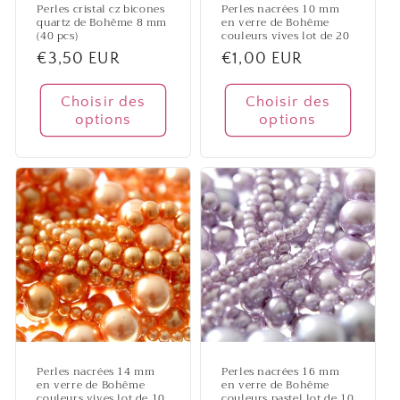
Perles cristal cz bicones
Perles nacrées 10 mm
quartz de Bohême 8 mm
en verre de Bohême
(40 pcs)
couleurs vives lot de 20
Prix
€3,50 EUR
Prix
€1,00 EUR
habituel
habituel
Choisir des
Choisir des
options
options
Perles nacrées 14 mm
Perles nacrées 16 mm
en verre de Bohême
en verre de Bohême
couleurs vives lot de 10
couleurs pastel lot de 10