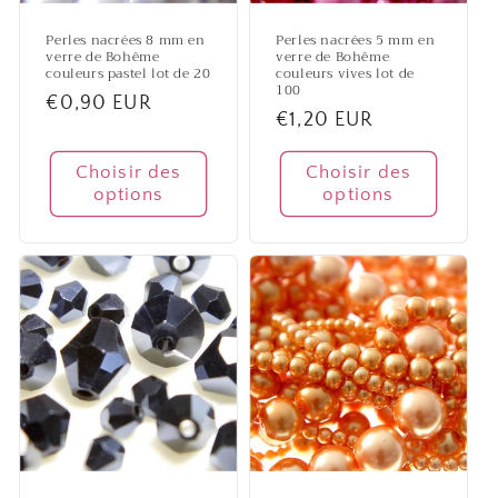
Perles nacrées 8 mm en
Perles nacrées 5 mm en
verre de Bohême
verre de Bohême
couleurs pastel lot de 20
couleurs vives lot de
100
Prix
€0,90 EUR
Prix
€1,20 EUR
habituel
habituel
Choisir des
Choisir des
options
options