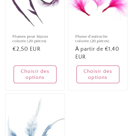
i
o
n
Plumes pour bijoux
Plume d'autruche
colorée (20 pièces)
colorée (20 pièces)
:
Prix
€2,50 EUR
Prix
À partir de €1,40
habituel
habituel
EUR
Choisir des
Choisir des
options
options