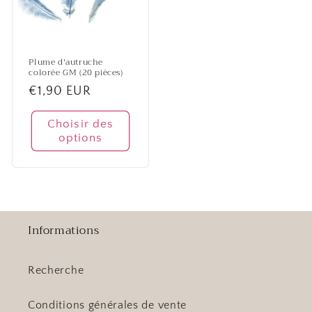
Plume d'autruche
colorée GM (20 pièces)
Prix
€1,90 EUR
habituel
Choisir des
options
Informations
Recherche
Conditions générales de vente