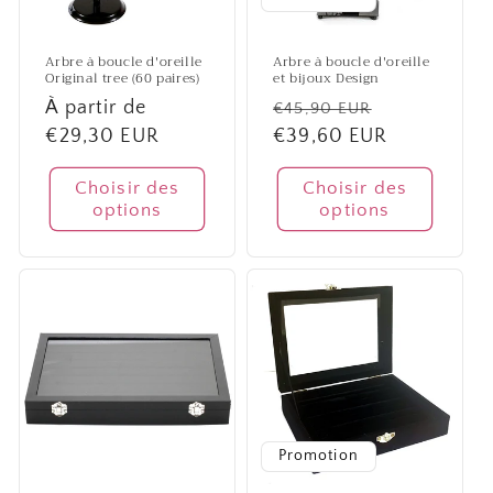
Arbre à boucle d'oreille
Arbre à boucle d'oreille
Original tree (60 paires)
et bijoux Design
Prix
À partir de
Prix
Prix
€45,90 EUR
habituel
€29,30 EUR
habituel
€39,60 EUR
promotionn
Choisir des
Choisir des
options
options
Promotion