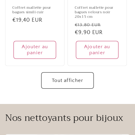
Coffret mallette pour
Coffret mallette pour
bagues simili cuir
bagues velours noir
20x15 cm
Prix
€19,40 EUR
Prix
Prix
€13,80 EUR
habituel
habituel
€9,90 EUR
promotionn
Ajouter au
Ajouter au
panier
panier
Tout afficher
Nos nettoyants pour bijoux