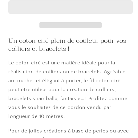
coton
coton
ciré
ciré
1,5
1,5
mm
mm
(10
(10
Un coton ciré plein de couleur pour vos
mètres)
mètres)
colliers et bracelets !
Le coton ciré est une matière idéale pour la
réalisation de colliers ou de bracelets. Agréable
au toucher et élégant à porter, le fil coton ciré
peut être utilisé pour la création de colliers,
bracelets shamballa, fantaisie… ! Profitez comme
vous le souhaitez de ce cordon vendu par
longueur de 10 mètres.
Pour de jolies créations à base de perles ou avec