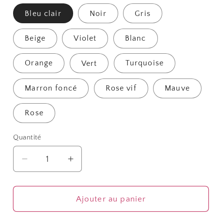
Bleu clair
Noir
Gris
Beige
Violet
Blanc
Orange
Vert
Turquoise
Marron foncé
Rose vif
Mauve
Rose
Quantité
Quantité
Réduire
Augmenter
la
la
quantité
quantité
de
de
Ajouter au panier
Fil
Fil