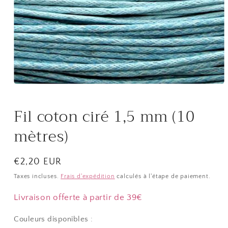
Ouvrir
le
média
Fil coton ciré 1,5 mm (10
1
dans
une
mètres)
fenêtre
modale
Prix
€2,20 EUR
habituel
Taxes incluses.
Frais d'expédition
calculés à l'étape de paiement.
Livraison offerte à partir de 39€
Couleurs disponibles :