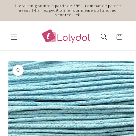
et
Livraison gratuite à partir de 39€ - Commande passée
passer
avant 14h = expédition le jour même du lundi au
au
vendredi
contenu
Panier
Passer aux
informations
produits