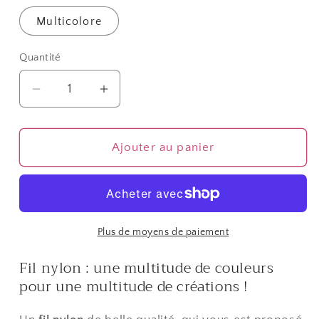
Multicolore
Quantité
Quantité
Réduire
Augmenter
la
la
quantité
quantité
de
de
Ajouter au panier
Fil
Fil
nylon
nylon
1
1
mm
mm
pour
pour
Plus de moyens de paiement
bracelet
bracelet
Fil nylon : une multitude de couleurs
shamballa
shamballa
pour une multitude de créations !
écheveau
écheveau
de
de
24
24