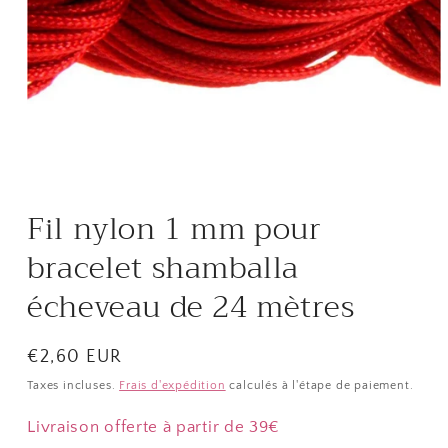
Ouvrir
le
média
Fil nylon 1 mm pour
1
dans
une
bracelet shamballa
fenêtre
modale
écheveau de 24 mètres
Prix
€2,60 EUR
habituel
Taxes incluses.
Frais d'expédition
calculés à l'étape de paiement.
Livraison offerte à partir de 39€