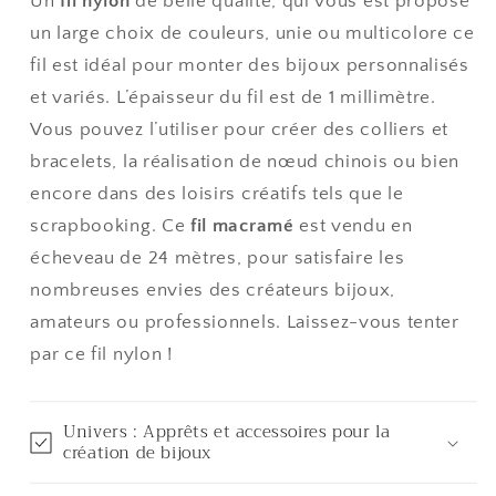
Un
fil nylon
de belle qualité, qui vous est proposé
mètres
mètres
un large choix de couleurs, unie ou multicolore ce
fil est idéal pour monter des bijoux personnalisés
et variés. L’épaisseur du fil est de 1 millimètre.
Vous pouvez l’utiliser pour créer des colliers et
bracelets, la réalisation de nœud chinois ou bien
encore dans des loisirs créatifs tels que le
scrapbooking. Ce
fil macramé
est vendu en
écheveau de 24 mètres, pour satisfaire les
nombreuses envies des créateurs bijoux,
amateurs ou professionnels. Laissez-vous tenter
par ce fil nylon !
Univers : Apprêts et accessoires pour la
création de bijoux