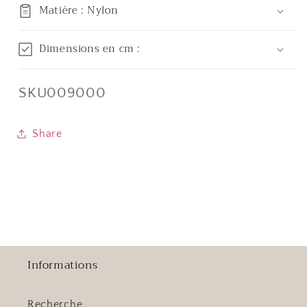
Matière : Nylon
Dimensions en cm :
SKU:
SKU009000
Share
Informations
Recherche