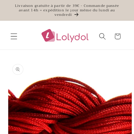
et
Livraison gratuite à partir de 39€ - Commande passée
passer
avant 14h = expédition le jour même du lundi au
au
vendredi
contenu
Panier
Passer aux
informations
produits