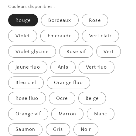
Couleurs disponibles :
Rouge
Bordeaux
Rose
Violet
Emeraude
Vert clair
Violet glycine
Rose vif
Vert
Jaune fluo
Anis
Vert fluo
Bleu ciel
Orange fluo
Rose fluo
Ocre
Beige
Orange vif
Marron
Blanc
Saumon
Gris
Noir