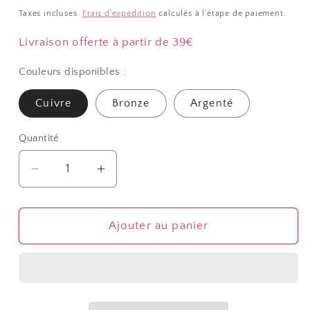
habituel
Taxes incluses.
Frais d'expédition
calculés à l'étape de paiement.
Livraison offerte à partir de 39€
Couleurs disponibles :
Cuivre
Bronze
Argenté
Quantité
Quantité
Réduire
Augmenter
la
la
quantité
quantité
de
de
Ajouter au panier
Support
Support
pour
pour
bagues
bagues
à
à
crochets
crochets