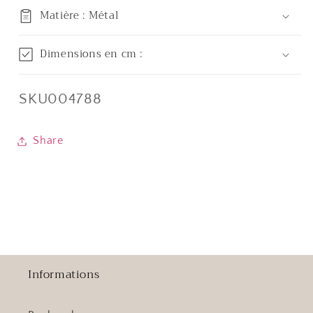
Matière : Métal
Dimensions en cm :
SKU:
SKU004788
Share
Informations