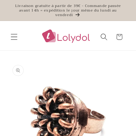
et
Livraison gratuite à partir de 39€ - Commande passée
passer
avant 14h = expédition le jour même du lundi au
au
vendredi
contenu
Panier
Passer aux
informations
produits