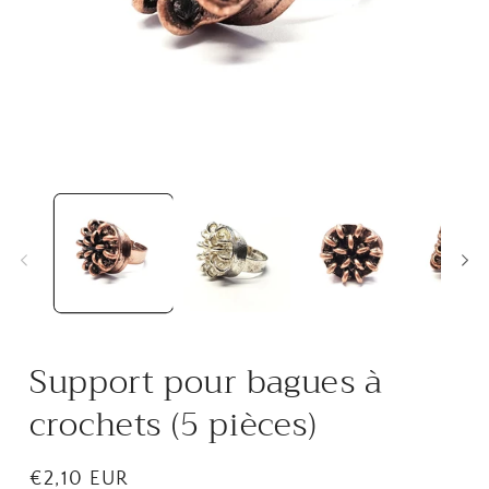
Ouvrir
O
le
l
média
m
1
2
dans
d
une
u
fenêtre
f
modale
m
Support pour bagues à
crochets (5 pièces)
Prix
€2,10 EUR