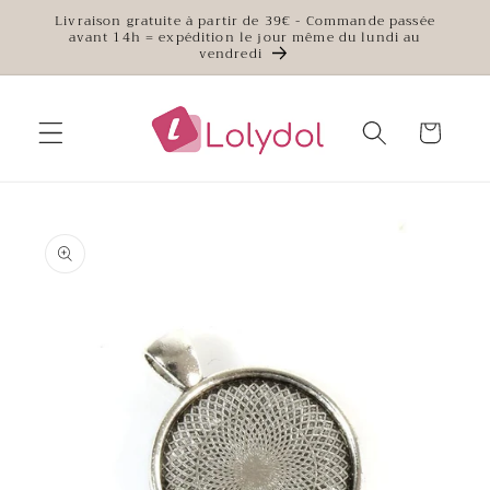
et
Livraison gratuite à partir de 39€ - Commande passée
passer
avant 14h = expédition le jour même du lundi au
au
vendredi
contenu
Panier
Passer aux
informations
produits