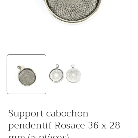
Ouvrir
O
le
l
média
m
1
2
dans
d
une
u
fenêtre
f
modale
m
Support cabochon
pendentif Rosace 36 x 28
mm (5 pièces)