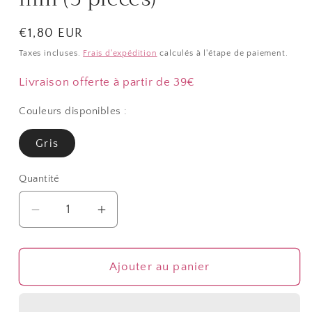
Prix
€1,80 EUR
habituel
Taxes incluses.
Frais d'expédition
calculés à l'étape de paiement.
Livraison offerte à partir de 39€
Couleurs disponibles :
Gris
Quantité
Quantité
Réduire
Augmenter
la
la
quantité
quantité
de
de
Ajouter au panier
Support
Support
cabochon
cabochon