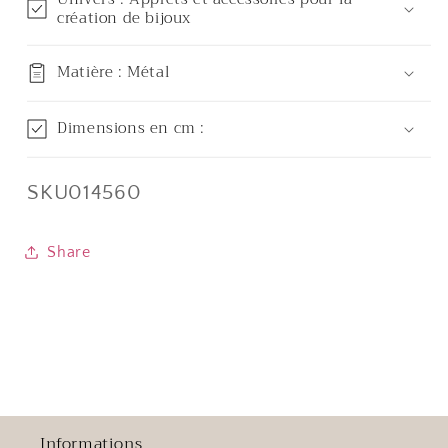
création de bijoux
Matière : Métal
Dimensions en cm :
SKU:
SKU014560
Share
Informations