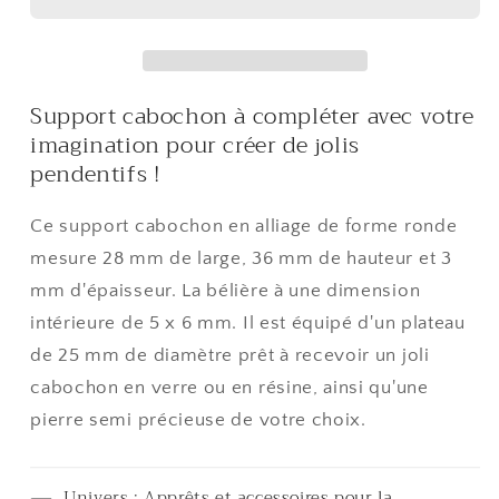
pendentif
pendentif
Rosace
Rosace
36
36
x
x
Support cabochon à compléter avec votre
28
28
imagination pour créer de jolis
mm
mm
(5
(5
pendentifs !
pièces)
pièces)
Ce support cabochon en alliage de forme ronde
mesure 28 mm de large, 36 mm de hauteur et 3
mm d'épaisseur. La bélière à une dimension
intérieure de 5 x 6 mm. Il est équipé d'un plateau
de 25 mm de diamètre prêt à recevoir un joli
cabochon en verre ou en résine, ainsi qu'une
pierre semi précieuse de votre choix.
Univers : Apprêts et accessoires pour la