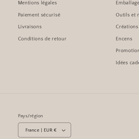
Mentions légales
Emballag
Paiement sécurisé
Outils et 
Livraisons
Créations
Conditions de retour
Encens
Promotio
Idées cad
Pays/région
France | EUR €