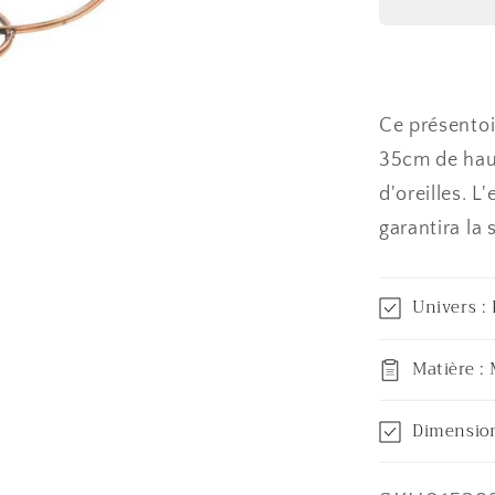
boucles
d&#39;or
(62
paires)
Ce présentoi
35cm de hau
d'oreilles. L
garantira la 
Univers : 
Matière : 
Dimension