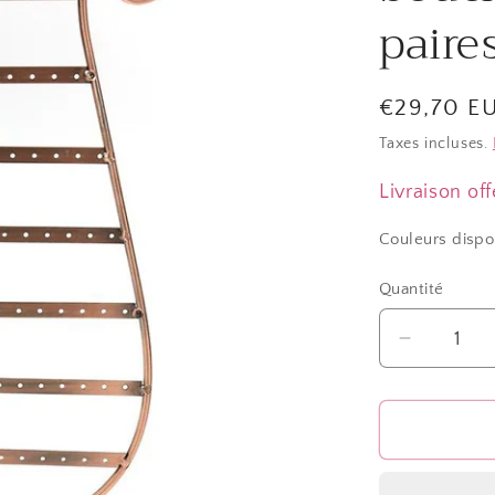
paires
Prix
€29,70 E
habituel
Taxes incluses.
Livraison off
Couleurs dispo
Quantité
Quantité
Réduire
la
quantité
de
Présento
&quot;L