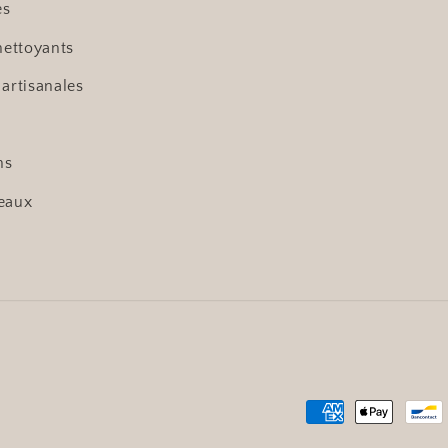
es
nettoyants
 artisanales
ns
eaux
Moyens
de