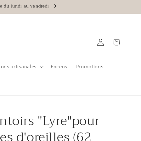
e du lundi au vendredi
Connexion
Panier
ions artisanales
Encens
Promotions
ntoirs "Lyre"pour
es d'oreilles (62