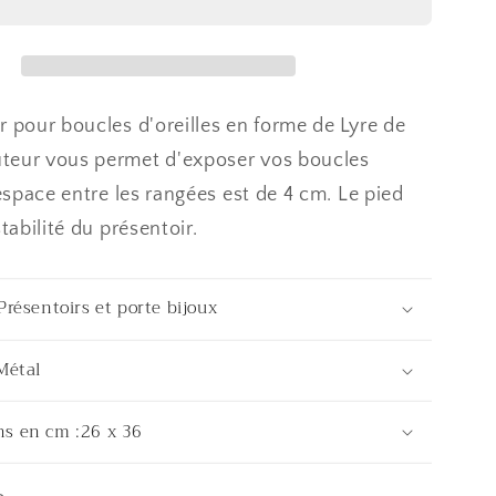
boucles
eilles
d&#39;oreilles
(62
paires)
r pour boucles d'oreilles en forme de Lyre de
teur vous permet d'exposer vos boucles
'espace entre les rangées est de 4 cm. Le pied
stabilité du présentoir.
Présentoirs et porte bijoux
Métal
s en cm :26 x 36