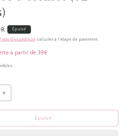
)
UR
Épuisé
Frais d'expédition
calculés à l'étape de paiement.
erte à partir de 39€
nibles :
Augmenter
la
quantité
de
Épuisé
irs
Présentoirs
yre&quot;pour
&quot;Lyre&quot;pour