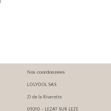
3
Nos coordonnées
LOLYDOL SAS
ZI de la Riverette
09210 - LEZAT SUR LEZE