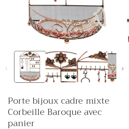
Ouvrir
O
le
l
média
m
1
2
dans
d
une
u
fenêtre
f
modale
m
Porte bijoux cadre mixte
Corbeille Baroque avec
panier