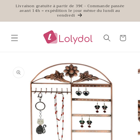
et
Livraison gratuite à partir de 39€ - Commande passée
passer
avant 14h = expédition le jour même du lundi au
au
vendredi
contenu
Panier
Passer aux
informations
produits