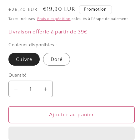
Prix
Prix
€19,90 EUR
Promotion
€26,20 EUR
habituel
promotionnel
Taxes incluses.
Frais d'expédition
calculés à l'étape de paiement.
Livraison offerte à partir de 39€
Couleurs disponibles :
Cuivre
Doré
Quantité
Quantité
Réduire
Augmenter
la
la
quantité
quantité
de
de
Ajouter au panier
Porte
Porte
bijoux
bijoux
cadre
cadre