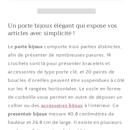
mixte
mixte
Corbeille
Corbeille
Baroque
Baroque
Un porte bijoux élégant qui expose vos
avec
avec
articles avec simplicité !
panier
panier
Le
porte bijoux
comporte trois parties distinctes,
afin de présenter de nombreuses parures. 14
crochets sont là pour présenter bracelets et
accessoires de type porte clé, et 20 paires de
boucles d’oreilles peuvent être suspendues à côté
sur les 4 rangées horizontales. Le socle en forme
de corbeille vous permet en outre de déposer un
collier ou des
accessoires bijoux
à l’intérieur. Ce
presentoir bijoux
mesure 40,8 centimètres de
hauteur et 26,8 cm de large. Il existe en plusieurs