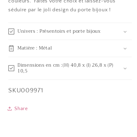
couleurs. Faites votre choix et laissez-vous
séduire par le joli design du porte bijoux !
Univers : Présentoirs et porte bijoux
Matière : Métal
Dimensions en cm :(H) 40,8 x (l) 26,8 x (P)
10,5
SKU:
SKU009971
Share