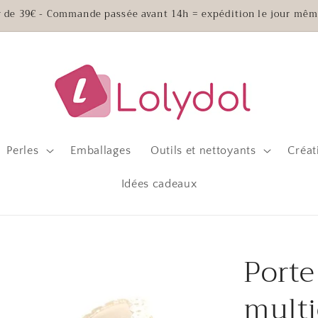
ir de 39€ - Commande passée avant 14h = expédition le jour mêm
Perles
Emballages
Outils et nettoyants
Créat
Idées cadeaux
Porte
multi