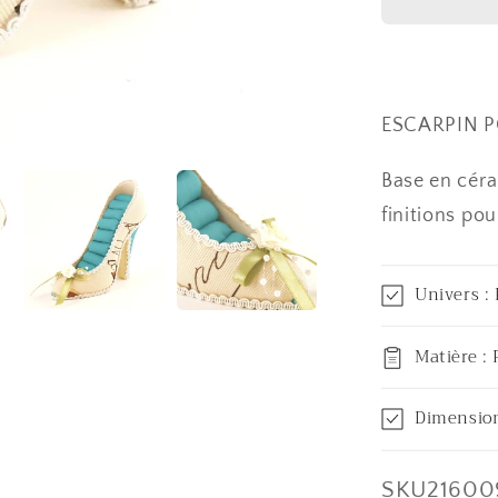
escarpin
multicol
ESCARPIN P
Base en céra
finitions pou
Univers : 
Matière :
Dimension
SKU:
SKU21600