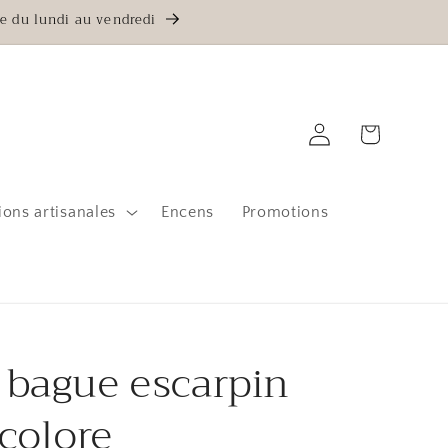
e du lundi au vendredi
Connexion
Panier
ions artisanales
Encens
Promotions
 bague escarpin
colore