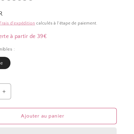
R
Frais d'expédition
calculés à l'étape de paiement.
erte à partir de 39€
nibles :
re
Augmenter
la
quantité
de
Ajouter au panier
Porte
bague