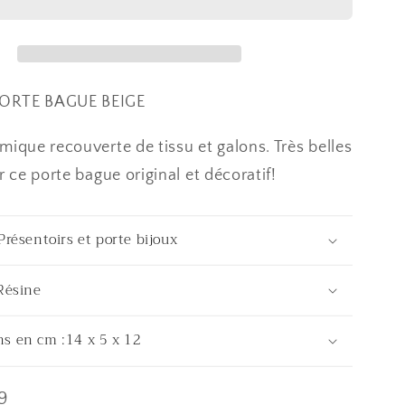
escarpin
ore
multicolore
ORTE BAGUE BEIGE
mique recouverte de tissu et galons. Très belles
r ce porte bague original et décoratif!
Présentoirs et porte bijoux
 Résine
s en cm :14 x 5 x 12
9