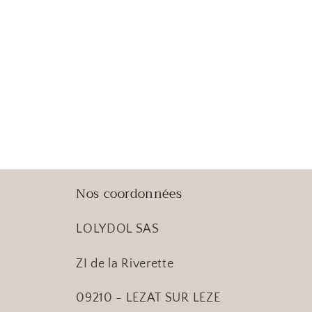
Nos coordonnées
LOLYDOL SAS
ZI de la Riverette
09210 - LEZAT SUR LEZE