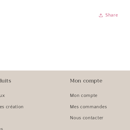
Share
duits
Mon compte
oux
Mon compte
es création
Mes commandes
Nous contacter
es