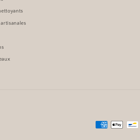
nettoyants
 artisanales
ns
eaux
Moyens
de