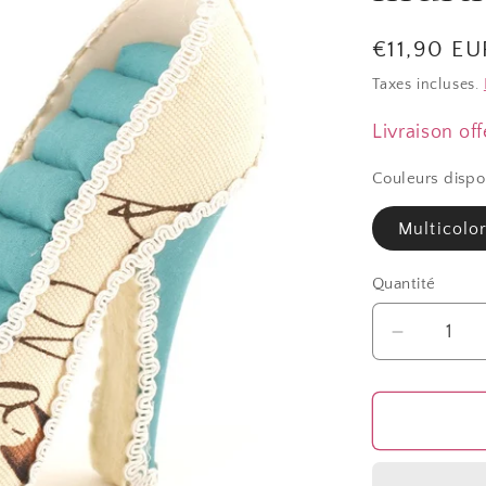
Prix
€11,90 EU
habituel
Taxes incluses.
Livraison off
Couleurs dispo
Multicolo
Quantité
Quantité
Réduire
la
quantité
de
Porte
bague