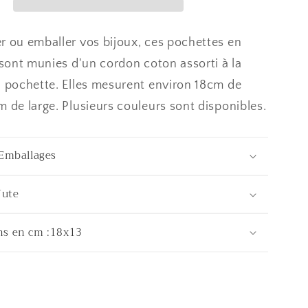
avec
cordon
lot
r ou emballer vos bijoux, ces pochettes en
de
e sont munies d'un cordon coton assorti à la
10
a pochette. Elles mesurent environ 18cm de
m de large. Plusieurs couleurs sont disponibles.
 Emballages
Jute
ns en cm :18x13
1