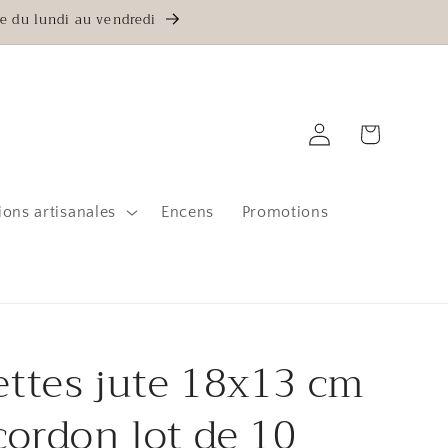
e du lundi au vendredi
Connexion
Panier
ions artisanales
Encens
Promotions
ttes jute 18x13 cm
cordon lot de 10