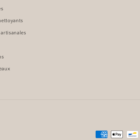
es
nettoyants
 artisanales
ns
eaux
Moyens