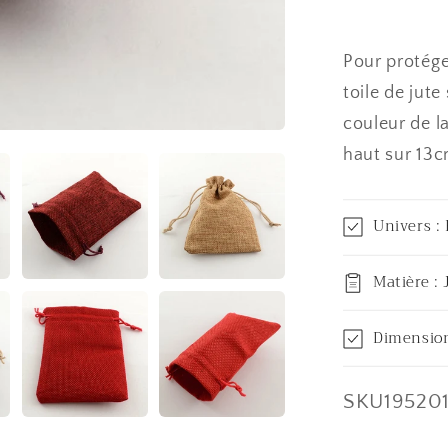
avec
cordon
lot
Pour protége
de
toile de jut
10
couleur de l
haut sur 13c
Univers :
Matière : 
Dimensio
SKU:
SKU19520