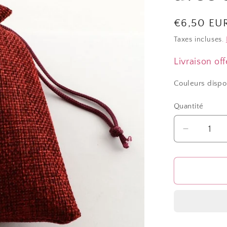
Prix
€6,50 EU
habituel
Taxes incluses.
Livraison off
Couleurs dispo
Quantité
Quantité
Réduire
la
quantité
de
Pochett
jute
18x13
cm