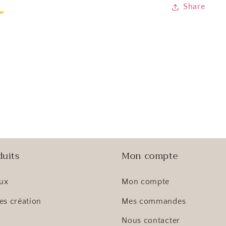
Share
duits
Mon compte
oux
Mon compte
es création
Mes commandes
Nous contacter