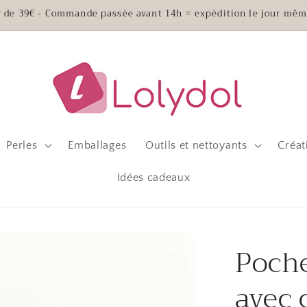
ir de 39€ - Commande passée avant 14h = expédition le jour mêm
Perles
Emballages
Outils et nettoyants
Créat
Idées cadeaux
Poche
avec 