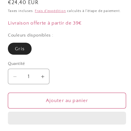
Prix
€24,40 EUR
habituel
Taxes incluses.
Frais d'expédition
calculés à l'étape de paiement.
Livraison offerte à partir de 39€
Couleurs disponibles :
Gris
Quantité
Quantité
Réduire
Augmenter
la
la
quantité
quantité
de
de
Ajouter au panier
Plateau
Plateau
bracelets
bracelets
12
12
compartiments
compartiments