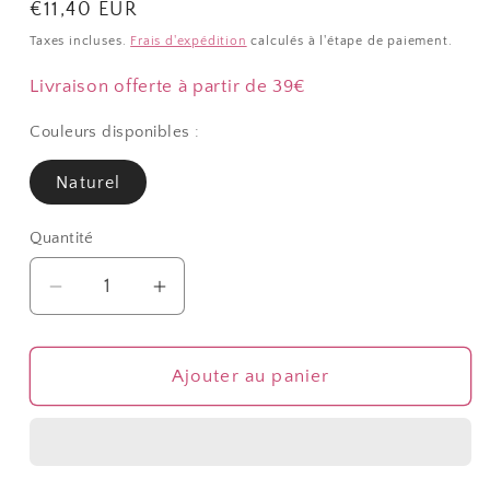
Prix
€11,40 EUR
habituel
Taxes incluses.
Frais d'expédition
calculés à l'étape de paiement.
Livraison offerte à partir de 39€
Couleurs disponibles :
Naturel
Quantité
Quantité
Réduire
Augmenter
la
la
quantité
quantité
de
de
Ajouter au panier
Plateau
Plateau
bijoux
bijoux
toile
toile
de
de