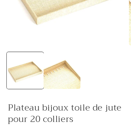
Ouvrir
O
le
l
média
m
1
2
dans
d
une
u
fenêtre
f
modale
m
Plateau bijoux toile de jute
pour 20 colliers