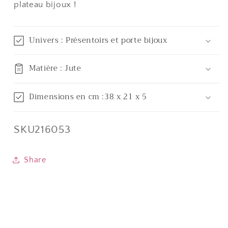
plateau bijoux !
Univers : Présentoirs et porte bijoux
Matière : Jute
Dimensions en cm :38 x 21 x 5
SKU:
SKU216053
Share