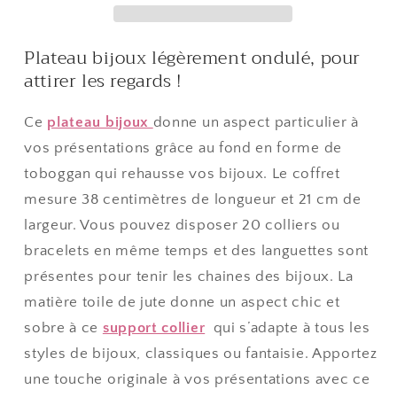
jute
jute
pour
pour
Plateau bijoux légèrement ondulé, pour
20
20
attirer les regards !
colliers
colliers
Ce
plateau bijoux
donne un aspect particulier à
vos présentations grâce au fond en forme de
toboggan qui rehausse vos bijoux. Le coffret
mesure 38 centimètres de longueur et 21 cm de
largeur. Vous pouvez disposer 20 colliers ou
bracelets en même temps et des languettes sont
présentes pour tenir les chaines des bijoux. La
matière toile de jute donne un aspect chic et
sobre à ce
support collier
qui s’adapte à tous les
styles de bijoux, classiques ou fantaisie. Apportez
une touche originale à vos présentations avec ce