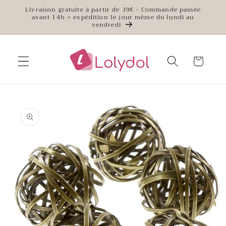
et
Livraison gratuite à partir de 39€ - Commande passée
passer
avant 14h = expédition le jour même du lundi au
au
vendredi
contenu
Panier
Passer aux
informations
produits