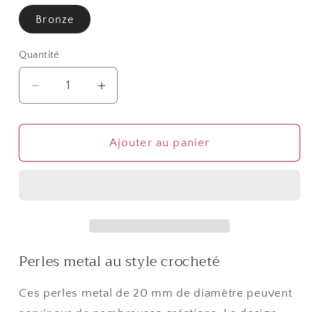
Bronze
Quantité
Quantité
Réduire
Augmenter
la
la
quantité
quantité
de
de
Ajouter au panier
Perles
Perles
rondes
rondes
métal
métal
20mm
20mm
(5
(5
pièces)
pièces)
Perles metal au style crocheté
Ces perles metal de 20 mm de diamètre peuvent