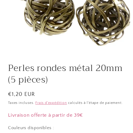
Ouvrir
le
média
Perles rondes métal 20mm
1
dans
une
(5 pièces)
fenêtre
modale
Prix
€1,20 EUR
habituel
Taxes incluses.
Frais d'expédition
calculés à l'étape de paiement.
Livraison offerte à partir de 39€
Couleurs disponibles :