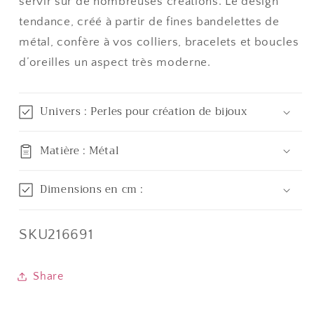
servir sur de nombreuses créations. Le design
tendance, créé à partir de fines bandelettes de
métal, confère à vos colliers, bracelets et boucles
d’oreilles un aspect très moderne.
Univers : Perles pour création de bijoux
Matière : Métal
Dimensions en cm :
SKU:
SKU216691
Share