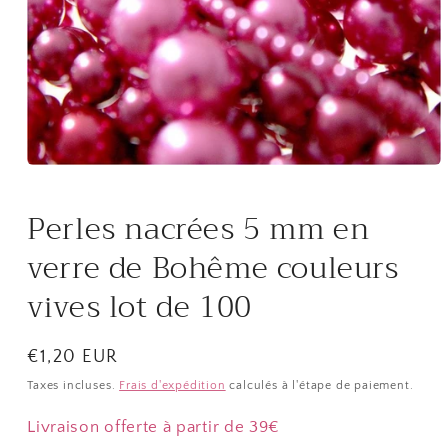
Ouvrir
le
média
Perles nacrées 5 mm en
1
dans
une
verre de Bohême couleurs
fenêtre
modale
vives lot de 100
Prix
€1,20 EUR
habituel
Taxes incluses.
Frais d'expédition
calculés à l'étape de paiement.
Livraison offerte à partir de 39€