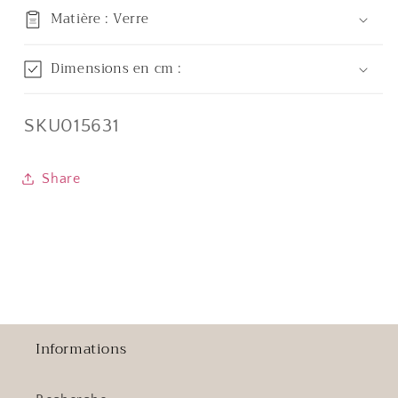
Matière : Verre
Dimensions en cm :
SKU:
SKU015631
Share
Informations