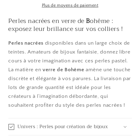
en
en
Plus de moyens de paiement
verre
verre
Perles nacrées en verre de
B
ohême :
de
de
exposez leur brillance sur vos colliers !
Bohême
Bohême
couleurs
couleurs
vives
vives
Perles nacrées
disponibles dans un large choix de
lot
lot
teintes. Amateurs de bijoux fantaisie, donnez libre
de
de
cours à votre imagination avec ces perles pastel.
100
100
La matière en
verre de Bohême
amène une touche
discrète et élégante à vos parures. La livraison par
lots de grande quantité est idéale pour les
créateurs à l’imagination débordante, qui
souhaitent profiter du style des perles nacrées !
Univers : Perles pour création de bijoux