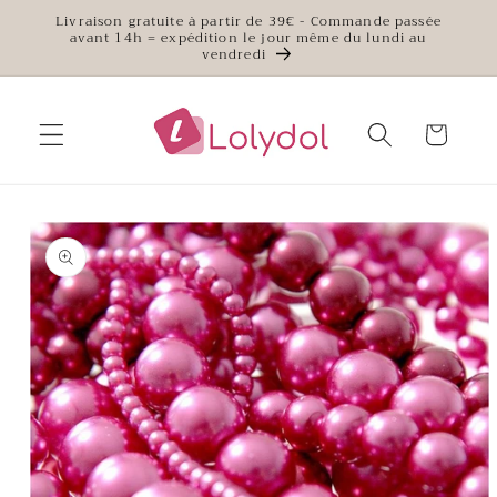
et
Livraison gratuite à partir de 39€ - Commande passée
passer
avant 14h = expédition le jour même du lundi au
au
vendredi
contenu
Panier
Passer aux
informations
produits