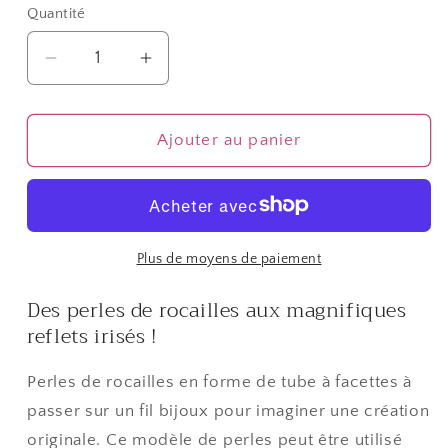
Quantité
Quantité
Réduire
Augmenter
la
la
quantité
quantité
de
de
Ajouter au panier
Perles
Perles
de
de
rocaille
rocaille
irisées
irisées
tubes
tubes
Plus de moyens de paiement
à
à
Des perles de rocailles aux magnifiques
facettes
facettes
reflets irisés !
1.8
1.8
à
à
2.3
2.3
Perles de rocailles en forme de tube à facettes à
mm
mm
passer sur un fil bijoux pour imaginer une création
(3000
(3000
originale. Ce modèle de perles peut être utilisé