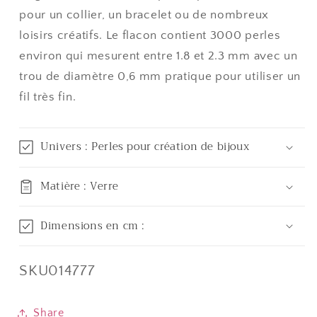
pièces)
pièces)
pour un collier, un bracelet ou de nombreux
loisirs créatifs. Le flacon contient 3000 perles
environ qui mesurent entre 1.8 et 2.3 mm avec un
trou de diamètre 0,6 mm pratique pour utiliser un
fil très fin.
Univers : Perles pour création de bijoux
Matière : Verre
Dimensions en cm :
SKU:
SKU014777
Share