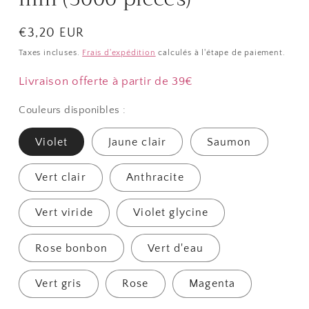
Prix
€3,20 EUR
habituel
Taxes incluses.
Frais d'expédition
calculés à l'étape de paiement.
Livraison offerte à partir de 39€
Couleurs disponibles :
Violet
Jaune clair
Saumon
Vert clair
Anthracite
Vert viride
Violet glycine
Rose bonbon
Vert d'eau
Vert gris
Rose
Magenta