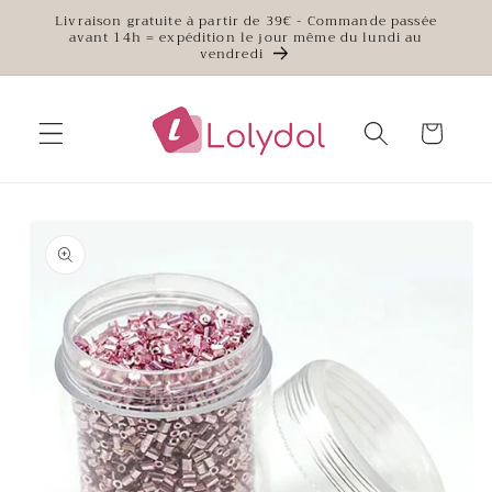
et
Livraison gratuite à partir de 39€ - Commande passée
passer
avant 14h = expédition le jour même du lundi au
au
vendredi
contenu
Panier
Passer aux
informations
produits