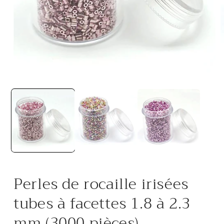
Ouvrir
O
le
l
média
m
1
2
dans
d
une
u
fenêtre
f
modale
m
Perles de rocaille irisées
tubes à facettes 1.8 à 2.3
mm (3000 pièces)