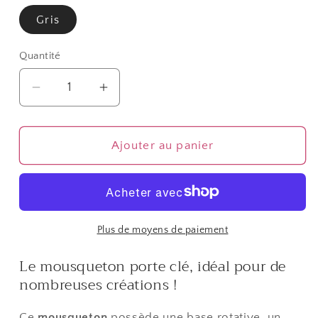
Gris
Quantité
Quantité
Réduire
Augmenter
la
la
quantité
quantité
de
de
Ajouter au panier
Mousqueton
Mousqueton
porte
porte
clé
clé
rotatif
rotatif
39
39
Plus de moyens de paiement
mm
mm
Le mousqueton porte clé, idéal pour de
gris
gris
nombreuses créations !
(5
(5
pièces)
pièces)
Ce
mousqueton
possède une base rotative. un