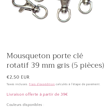
Ouvrir
le
média
Mousqueton porte clé
1
dans
une
rotatif 39 mm gris (5 pièces)
fenêtre
modale
Prix
€2,50 EUR
habituel
Taxes incluses.
Frais d'expédition
calculés à l'étape de paiement.
Livraison offerte à partir de 39€
Couleurs disponibles :