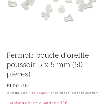
Ouvrir
le
média
Fermoir boucle d'oreille
1
dans
une
poussoir 5 x 5 mm (50
fenêtre
modale
pièces)
Prix
€1,00 EUR
habituel
Taxes incluses.
Frais d'expédition
calculés à l'étape de paiement.
Livraison offerte à partir de 39€