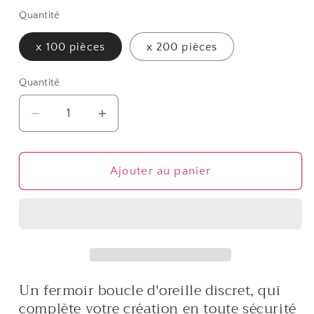
Quantité
x 100 pièces
x 200 pièces
Quantité
Quantité
Réduire
Augmenter
la
la
quantité
quantité
de
de
Ajouter au panier
Fermoir
Fermoir
boucle
boucle
d&#39;oreille
d&#39;oreille
poussoir
poussoir
5
5
x
x
Un fermoir boucle d'oreille discret, qui
5
5
complète votre création en toute sécurité
mm
mm