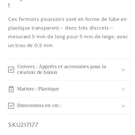
(50
(50
!
pièces)
pièces)
Ces fermoirs poussoirs sont en forme de tube en
plastique transparent – donc très discrets –
mesurant 5 mm de long pour 5 mm de large, avec
un trou de 0,5 mm
Univers : Apprêts et accessoires pour la
création de bijoux
Matière : Plastique
Dimensions en cm :
SKU:
SKU217177