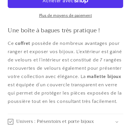
pour
pour
bagues
bagues
velours
velours
Plus de moyens de paiement
noir
noir
Une boîte à bagues très pratique !
20x15
20x15
cm
cm
Ce
coffret
possède de nombreux avantages pour
ranger et exposer vos bijoux. L'extérieur est gainé
de velours et l’intérieur est constitué de 7 rangées
recouvertes de velours également pour présenter
votre collection avec élégance. La
mallette bijoux
est équipée d’un couvercle transparent en verre
qui permet de protéger les pièces exposées de la
poussière tout en les consultant très facilement.
Univers : Présentoirs et porte bijoux