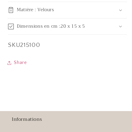
Matière : Velours
Dimensions en cm :20 x 15 x 5
SKU:
SKU215100
Share
Informations