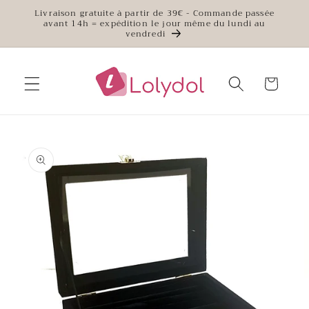
et
Livraison gratuite à partir de 39€ - Commande passée
passer
avant 14h = expédition le jour même du lundi au
au
vendredi
contenu
Panier
Passer aux
informations
produits