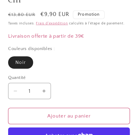
Prix
Prix
€9,90 EUR
Promotion
€13,80 EUR
habituel
promotionnel
Taxes incluses.
Frais d'expédition
calculés à l'étape de paiement.
Livraison offerte à partir de 39€
Couleurs disponibles :
Noir
Quantité
Quantité
Réduire
Augmenter
la
la
quantité
quantité
de
de
Ajouter au panier
Coffret
Coffret
mallette
mallette