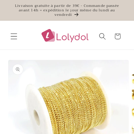
et
Livraison gratuite à partir de 39€ - Commande passée
passer
avant 14h = expédition le jour même du lundi au
au
vendredi
contenu
Panier
Passer aux
informations
produits