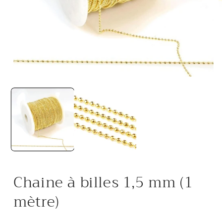
Ouvrir
O
le
l
média
m
1
2
dans
d
une
u
fenêtre
f
modale
m
Chaine à billes 1,5 mm (1
mètre)