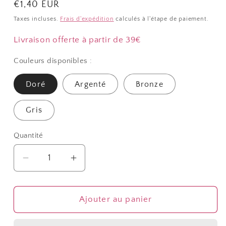
Prix
€1,40 EUR
habituel
Taxes incluses.
Frais d'expédition
calculés à l'étape de paiement.
Livraison offerte à partir de 39€
Couleurs disponibles :
Doré
Argenté
Bronze
Gris
Quantité
Quantité
Réduire
Augmenter
la
la
quantité
quantité
de
de
Ajouter au panier
Chaine
Chaine
à
à