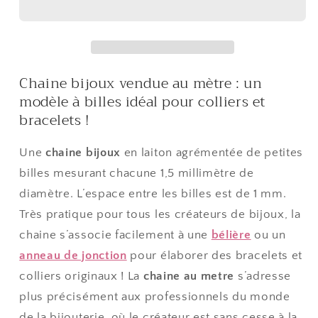
billes
billes
1,5
1,5
mm
mm
(1
(1
Chaine bijoux vendue au mètre : un
mètre)
mètre)
modèle à billes idéal pour colliers et
bracelets !
Une
chaine bijoux
en laiton agrémentée de petites
billes mesurant chacune 1,5 millimètre de
diamètre. L’espace entre les billes est de 1 mm.
Très pratique pour tous les créateurs de bijoux, la
chaine s’associe facilement à une
bélière
ou un
anneau de jonction
pour élaborer des bracelets et
colliers originaux ! La
chaine au metre
s’adresse
plus précisément aux professionnels du monde
de la bijouterie, où le créateur est sans cesse à la