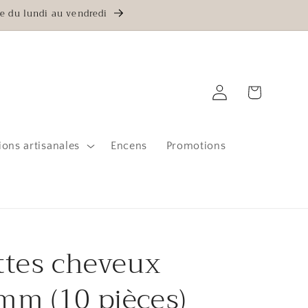
e du lundi au vendredi
Connexion
Panier
ions artisanales
Encens
Promotions
ttes cheveux
m (10 pièces)