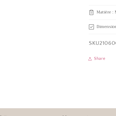
Matière : 
Dimension
SKU:
SKU21060
Share