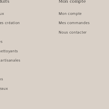
duits
Mon compte
oux
Mon compte
es création
Mes commandes
Nous contacter
es
nettoyants
 artisanales
ns
eaux