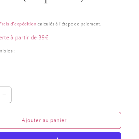
R
Frais d'expédition
calculés à l'étape de paiement.
erte à partir de 39€
nibles :
Augmenter
la
quantité
de
Ajouter au panier
s
Barrettes
cheveux