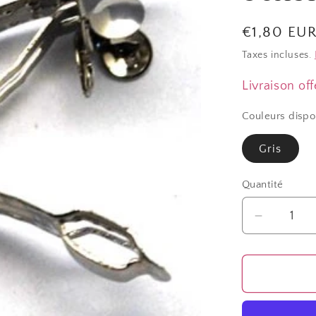
Prix
€1,80 EU
habituel
Taxes incluses.
Livraison off
Couleurs dispo
Gris
Quantité
Quantité
Réduire
la
quantité
de
Barrette
cheveux