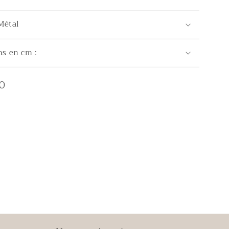
Métal
s en cm :
0