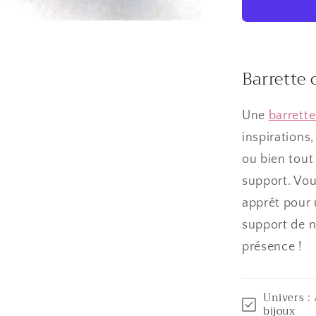
30x5mm
(10
pièces)
Barrette 
Une
barrett
inspirations
ou bien tout
support. Vou
apprêt pour 
support de
présence !
Univers : 
bijoux